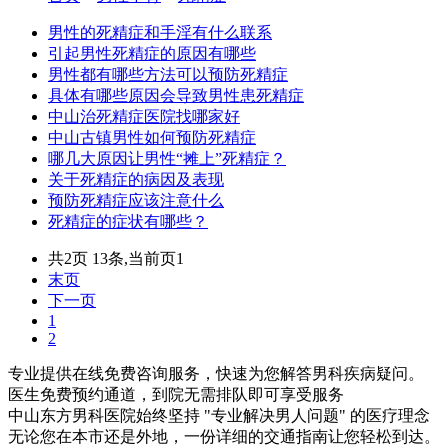
男性的死精症和手淫有什么联系
引起男性死精症的原因有哪些
男性都有哪些方法可以预防死精症
具体有哪些原因会导致男性患死精症
中山治死精症医院找哪家好
中山古镇男性如何预防死精症
哪几大原因让男性“摊上”死精症？
关于死精症的病因及表现
预防死精症应该注意什么
死精症的症状有哪些？
共2页 13条,当前页1
末页
下一页
1
2
专业提供在线免费咨询服务，快速为您解答男科疾病疑问。
医生免费预约通道，到院无需排队即可享受服务
中山东方男科医院始终坚持 "专业解决男人问题" 的医疗理念
无论您在本市还是外地，一份详细的交通指南让您轻松到达。